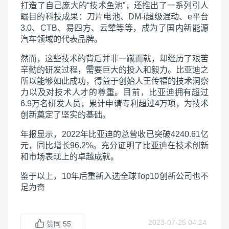
打造了自己庞大的“技术鱼池”，还推出了一系列引人
瞩目的科技成果：刀片电池、DM-i超级混动、e平台
3.0、CTB、易四方、云辇等等，成为了国内新能源
汽车领域的代表品牌。
然而，这些技术的背后并非一蹴而就，却经历了艰苦
辛勤的研发过程，需要巨大的投入和毅力。比亚迪之
所以能够如此成功，得益于创始人王传福的技术洞察
力以及对技术人才的尊重。目前，比亚迪拥有超过
6.9万名研发人员，累计申请专利超过4万项，为技术
创新奠定了坚实的基础。
年报显示，2022年比亚迪的总营收已突破4240.61亿
元，同比增长96.2%。充分证明了比亚迪在技术创新
和市场表现上的卓越成就。
鉴于以上，10年后重新入选全球Top10创新公司也不
足为奇
2023-07-25 04:24
赞同
55